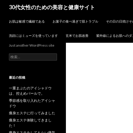
検
30代女性のための美容と健康サイト
索
コンテンツへスキップ
お肌は敏感で繊細である
お菓子の食べ過ぎで肌トラブル
その日の日焼けそ
洗顔にはミューズを使っています
玄米でお肌改善
紫外線によるお肌へのダ
Just another WordPress site
検
索:
最近の投稿
一重まぶたのアイシャドウ
は、控えめパールで。
季節感を取り入れたアイシャ
ドウ
痩身エステに行ってみました
痩身エステ体験してきまし
た！
痩身エステをしてもらい痛気