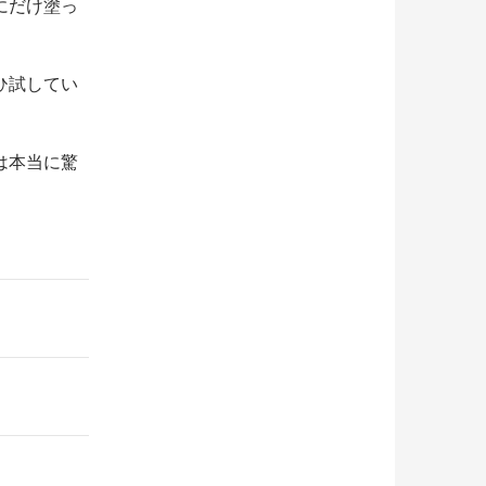
にだけ塗っ
ひ試してい
は本当に驚