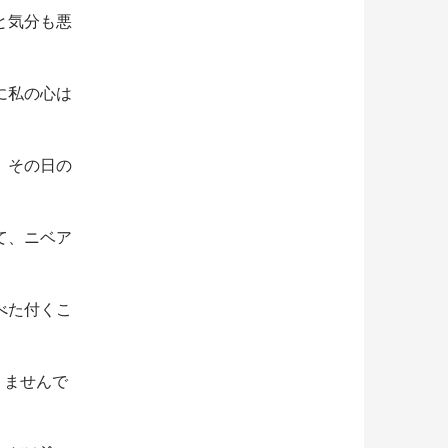
と気分も悪
に私の心は
、その日の
て、ニベア
べた付くこ
りませんで