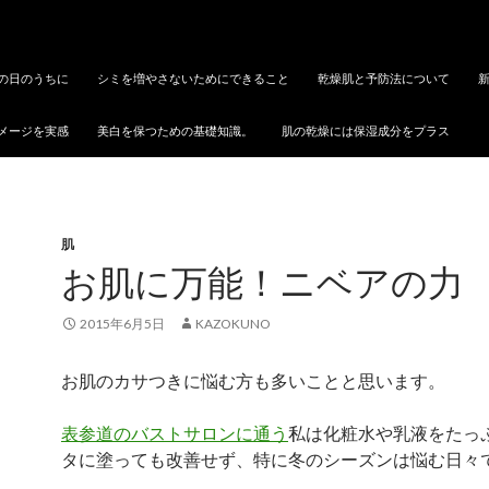
の日のうちに
シミを増やさないためにできること
乾燥肌と予防法について
メージを実感
美白を保つための基礎知識。
肌の乾燥には保湿成分をプラス
肌
お肌に万能！ニベアの力
2015年6月5日
KAZOKUNO
お肌のカサつきに悩む方も多いことと思います。
表参道のバストサロンに通う
私は化粧水や乳液をたっ
タに塗っても改善せず、特に冬のシーズンは悩む日々