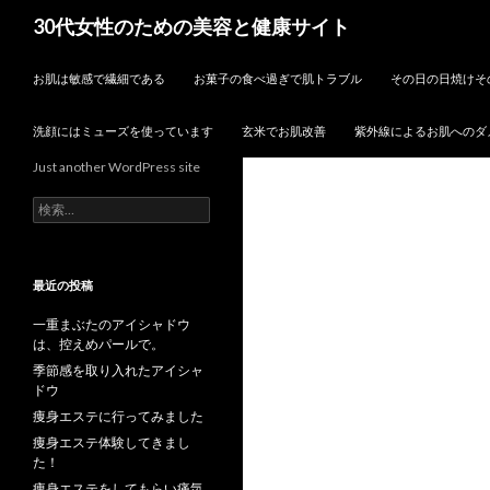
検
30代女性のための美容と健康サイト
索
コンテンツへスキップ
お肌は敏感で繊細である
お菓子の食べ過ぎで肌トラブル
その日の日焼けそ
洗顔にはミューズを使っています
玄米でお肌改善
紫外線によるお肌へのダ
Just another WordPress site
検
索:
最近の投稿
一重まぶたのアイシャドウ
は、控えめパールで。
季節感を取り入れたアイシャ
ドウ
痩身エステに行ってみました
痩身エステ体験してきまし
た！
痩身エステをしてもらい痛気