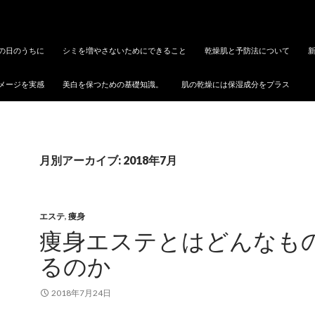
の日のうちに
シミを増やさないためにできること
乾燥肌と予防法について
メージを実感
美白を保つための基礎知識。
肌の乾燥には保湿成分をプラス
月別アーカイブ: 2018年7月
エステ
,
痩身
痩身エステとはどんなも
るのか
2018年7月24日