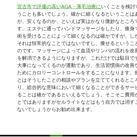
宮古市で評価の高いAGA・薄毛治療に
いくことを検討
うことも多いでしょう。確かに細くなるということは
が、安くなるのか、といえば実はかなり微妙なところ
す。エステに通ってハンドマッサージをしたり、痩身
術を受けることによって細くなるのは確かですが、し
それは恒常的なことではないですし、痩せるというこ
のです。マッサージによって血流やリンパの流れを改
を解消できるようになりますが、これだけでは駄目で
大事になってくるのが運動であり、生活習慣病の改善
ためにカロリーコントロールをすることになります。
とはそうしたことの相談やプランを立ててくれるとこ
り、総合的な意味において細くなることができるサー
ることは確かであるといえるでしょう。そこそこ費用
とではありますがセルライトなどはもう自力では消す
ないでしょうからお勧め出来ます。