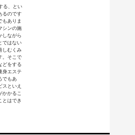
する、とい
あるのです
でもありま
マシンの施
かしながら
とではない
善しむくみ
す。そこで
などをする
痩身エステ
ろでもあ
ビスといえ
がかかるこ
ことはでき