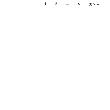
1
2
…
6
次へ →