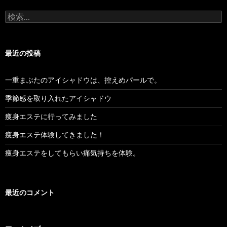
ビ
検
ゲ
索:
ー
最近の投稿
シ
ョ
一重まぶたのアイシャドウは、控えめパールで。
ン
季節感を取り入れたアイシャドウ
痩身エステに行ってみました
痩身エステ体験してきました！
痩身エステをしてもらい痛気持ちを体験。
最近のコメント