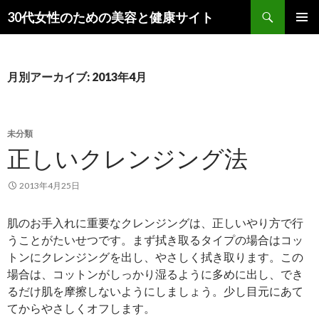
検
30代女性のための美容と健康サイト
索
コ
メインメ
ン
ニュー
テ
ン
月別アーカイブ: 2013年4月
ツ
へ
ス
キ
未分類
ッ
正しいクレンジング法
プ
2013年4月25日
肌のお手入れに重要なクレンジングは、正しいやり方で行
うことがたいせつです。まず拭き取るタイプの場合はコッ
トンにクレンジングを出し、やさしく拭き取ります。この
場合は、コットンがしっかり湿るように多めに出し、でき
るだけ肌を摩擦しないようにしましょう。少し目元にあて
てからやさしくオフします。