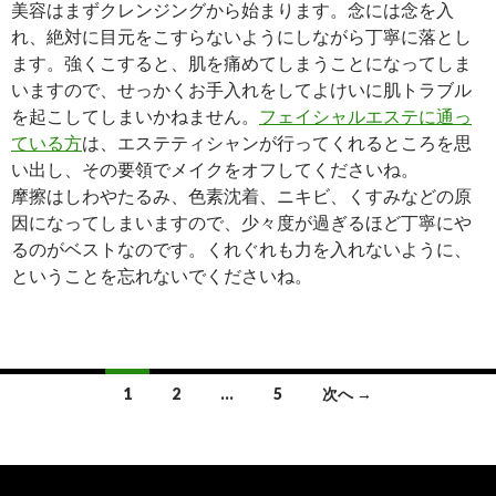
美容はまずクレンジングから始まります。念には念を入
れ、絶対に目元をこすらないようにしながら丁寧に落とし
ます。強くこすると、肌を痛めてしまうことになってしま
いますので、せっかくお手入れをしてよけいに肌トラブル
を起こしてしまいかねません。
フェイシャルエステに通っ
ている方
は、エステティシャンが行ってくれるところを思
い出し、その要領でメイクをオフしてくださいね。
摩擦はしわやたるみ、色素沈着、ニキビ、くすみなどの原
因になってしまいますので、少々度が過ぎるほど丁寧にや
るのがベストなのです。くれぐれも力を入れないように、
ということを忘れないでくださいね。
投
1
2
…
5
次へ →
稿
ナ