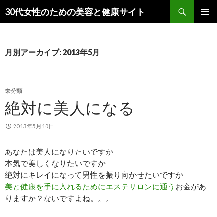
検
30代女性のための美容と健康サイト
索
コ
メインメ
ン
ニュー
テ
ン
月別アーカイブ: 2013年5月
ツ
へ
ス
キ
未分類
ッ
絶対に美人になる
プ
2013年5月10日
あなたは美人になりたいですか
本気で美しくなりたいですか
絶対にキレイになって男性を振り向かせたいですか
美と健康を手に入れるためにエステサロンに通う
お金があ
りますか？ないですよね。。。